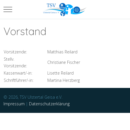
Mobile Menu Toggle
Vorstand
Vorsitzende:
Matthias Reilard
Stellv.
Christiane Fischer
Vorsitzende:
Kassenwart/-in:
Lisette Reilard
Schriftführer/-in:
Martina Herzberg
© 2026, TSV Ulstertal Geisa e.V.
Impressum
|
Datenschutzerklärung