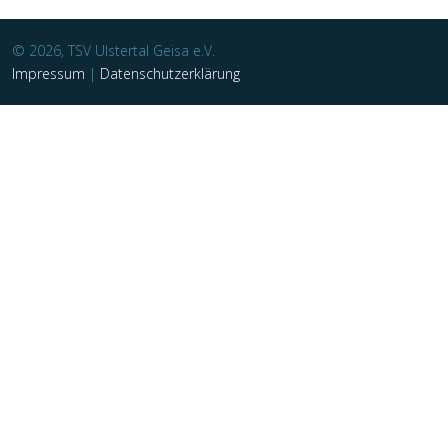
© 2026, TSV Ulstertal Geisa e.V.
Impressum
|
Datenschutzerklärung